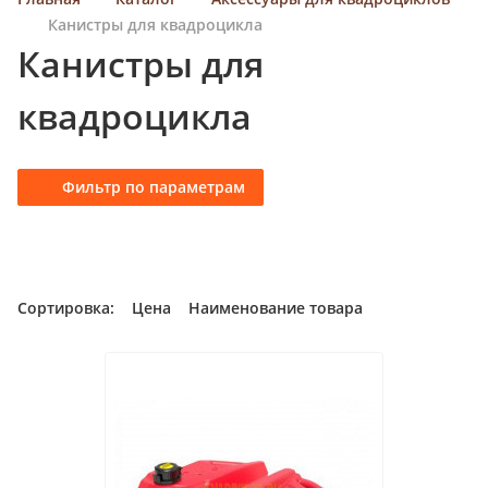
с
Канистры для квадроцикла
к
Канистры для
п
о
квадроцикла
к
а
т
Фильтр по параметрам
а
л
о
г
у
Сортировка:
Цена
Наименование товара