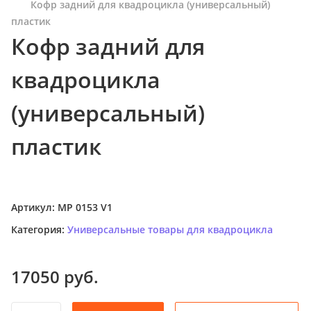
Кофр задний для квадроцикла (универсальный)
п
пластик
о
Кофр задний для
к
а
квадроцикла
т
а
(универсальный)
л
о
пластик
г
у
Артикул:
MP 0153 V1
Категория:
Универсальные товары для квадроцикла
17050
руб.