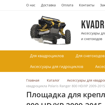
О нас
Доставка
Оплата
Контакты
За
KVADR
Аксессуары дл
и снегоходов
Для квадроциклов
Для снегоходов
Аксессуары для гидроциклов
Аксе
Главная
Каталог
Аксессуары для квадр
квадроцикла Polaris Ranger 800 HD/XP 2009-2015
Площадка для крепле