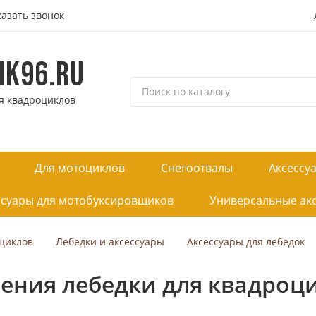
казать звонок
IK96.RU
П
я квадроциклов
о
и
с
к
Для мотоциклов
Снегоотвалы
Аксессу
п
о
ссуары для мотобуксировщиков
Универсальные ак
к
а
т
оциклов
Лебедки и аксессуары
Аксессуары для лебедок
а
л
ния лебедки для квадроцик
о
г