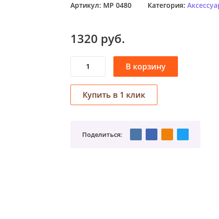
у
Артикул:
MP 0480
Категория:
Аксессуа
1320
руб.
Поделиться: