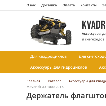
О нас
Доставка
Оплата
Контакты
За
KVADR
Аксессуары д
и снегоходов
Для квадроциклов
Для снегоход
Аксессуары для гидроциклов
Акс
Главная
Каталог
Аксессуары для квад
Maverick X3 1000 2017-
Держатель флагштока