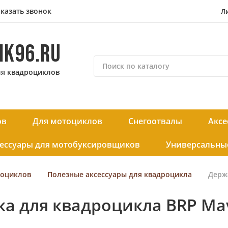
казать звонок
Л
IK96.RU
П
ля квадроциклов
о
и
с
к
ов
Для мотоциклов
Снегоотвалы
Аксе
п
о
ессуары для мотобуксировщиков
Универсальные
к
а
т
роциклов
Полезные аксессуары для квадроцикла
Держ
а
л
 для квадроцикла BRP Mave
о
г