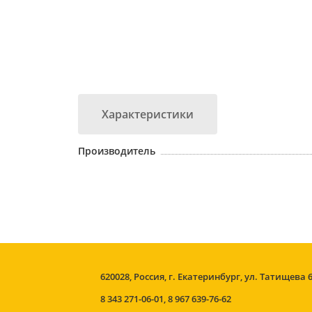
Характеристики
Производитель
620028, Россия, г. Екатеринбург, ул. Татищева 
8 343 271-06-01
,
8 967 639-76-62