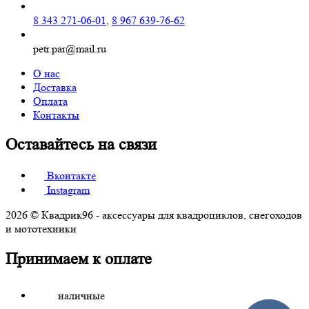
8 343 271-06-01
,
8 967 639-76-62
petr.par@mail.ru
О нас
Доставка
Оплата
Контакты
Оставайтесь на связи
Вконтакте
Instagram
2026 © Квадрик96 - аксессуары для квадроциклов, снегоходов
и мототехники
Принимаем к оплате
наличные