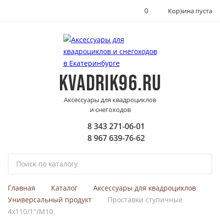
0
Корзина пуста
KVADRIK96.RU
Аксессуары для квадроциклов
и снегоходов
8 343 271-06-01
8 967 639-76-62
П
о
и
Главная
Каталог
Аксессуары для квадроциклов
с
Универсальный продукт
Проставки ступичные
к
4х110/1"/M10
п