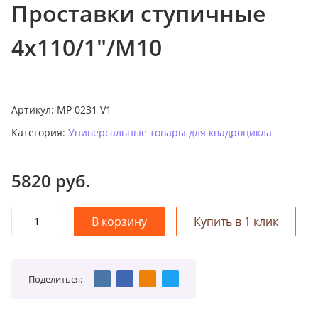
Проставки ступичные
о
к
4х110/1"/M10
а
т
а
л
Артикул:
MP 0231 V1
о
Категория:
Универсальные товары для квадроцикла
г
у
5820
руб.
Поделиться: