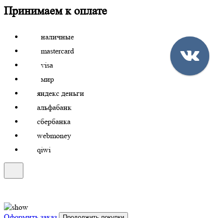
Принимаем к оплате
наличные
mastercard
visa
мир
яндекс деньги
альфабанк
сбербанка
webmoney
qiwi
Оформить заказ
Продолжить покупки