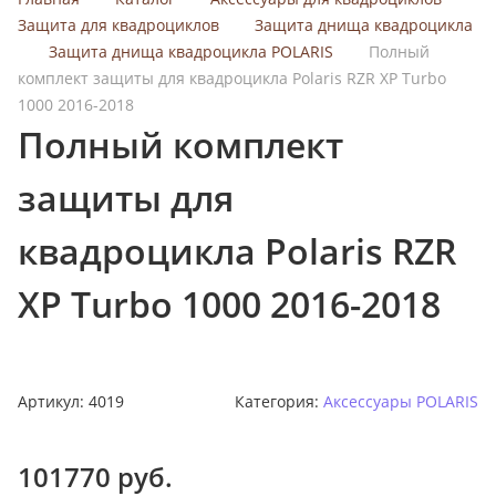
с
Защита для квадроциклов
Защита днища квадроцикла
к
Защита днища квадроцикла POLARIS
Полный
п
комплект защиты для квадроцикла Polaris RZR XP Turbo
о
1000 2016-2018
к
Полный комплект
а
т
защиты для
а
л
квадроцикла Polaris RZR
о
г
XP Turbo 1000 2016-2018
у
Артикул:
4019
Категория:
Аксессуары POLARIS
101770
руб.