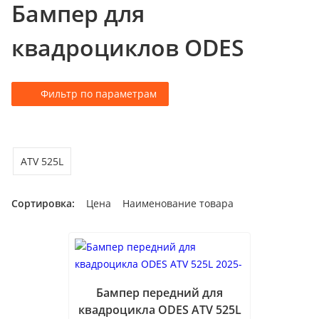
Бампер для
о
к
квадроциклов ODES
а
т
а
Фильтр по параметрам
л
о
г
у
ATV 525L
Сортировка:
Цена
Наименование товара
Бампер передний для
квадроцикла ODES ATV 525L